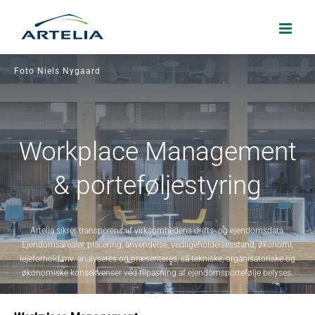
Skip
to
content
Foto Niels Nygaard
Workplace Management
& porteføljestyring
Artelia sikrer transperens af virksomhedens drifts- og ejendomsdata.
Ejendomsarealer, placering, anvendelse, vedligeholdelsesstand, økonomi,
lejeforhold mv. analyseres og præsenteres, så tekniske, organisatoriske og
økonomiske konsekvenser ved tilpasning af ejendomsportefølje belyses.