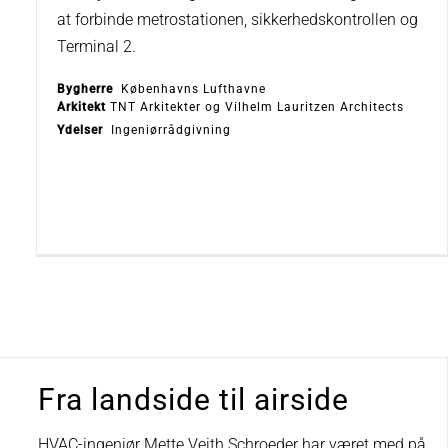
at forbinde metrostationen, sikkerhedskontrollen og
Terminal 2.
Bygherre
Københavns Lufthavne
Arkitekt
TNT Arkitekter og Vilhelm Lauritzen Architects
Ydelser
Ingeniørrådgivning
Fra landside til airside
HVAC-ingeniør Mette Veith Schroeder har været med på