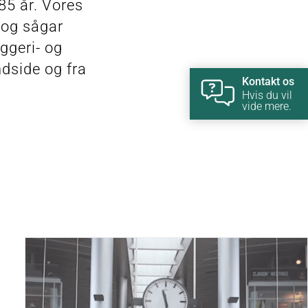
85 år. Vores
 og sågar
ggeri- og
ndside og fra
Kontakt os
Hvis du vil
vide mere.