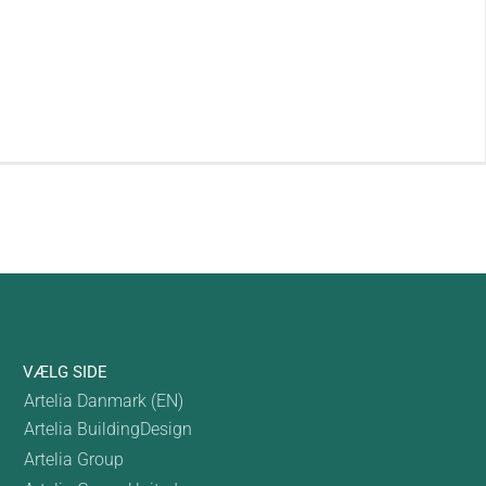
VÆLG SIDE
Artelia Danmark (EN)
Artelia BuildingDesign
Artelia Group