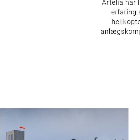
Artelia har
erfaring
helikopt
anlægskompet