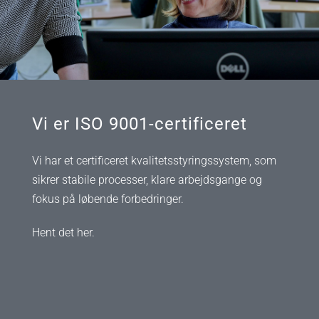
Vi er ISO 9001-certificeret
Vi har et certificeret kvalitetsstyringssystem, som
sikrer stabile processer, klare arbejdsgange og
fokus på løbende forbedringer.
Hent det her.