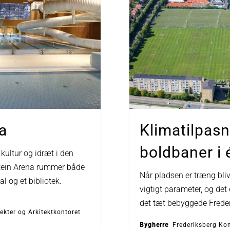
a
Klimatilpasn
boldbaner i 
kultur og idræt i den
stein Arena rummer både
Når pladsen er træng bliv
l og et bibliotek.
vigtigt parameter, og det 
det tæt bebyggede Freder
kter og Arkitektkontoret
Bygherre
Frederiksberg K