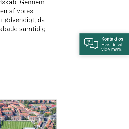
ndskab. Gennem
 en af vores
 nødvendigt, da
pabade samtidig
Kontakt os
Hvis du vil
vide mere.