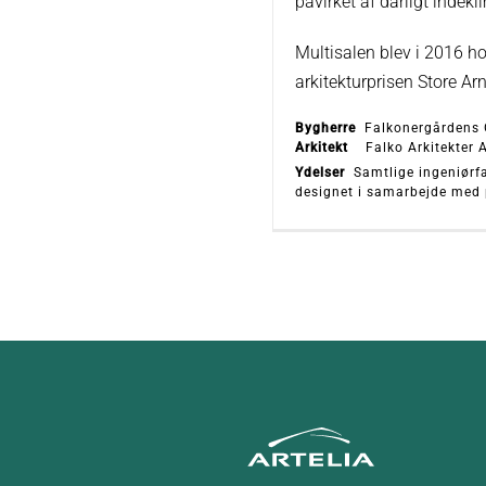
påvirket af dårligt indekl
Multisalen blev i 2016 h
arkitekturprisen Store Arn
Bygherre
Falkonergårdens
Arkitekt
Falko Arkitekter 
Ydelser
Samtlige ingeniørfa
designet i samarbejde med