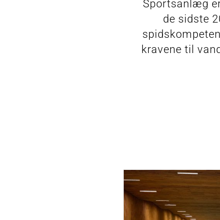
Sportsanlæg e
de sidste 2
spidskompetenc
kravene til va