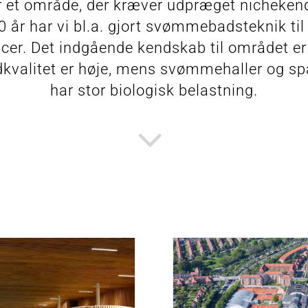
r et område, der kræver udpræget nicheke
0 år har vi bl.a. gjort svømmebadsteknik til
er. Det indgående kendskab til området er
ndkvalitet er høje, mens svømmehaller og s
har stor biologisk belastning.