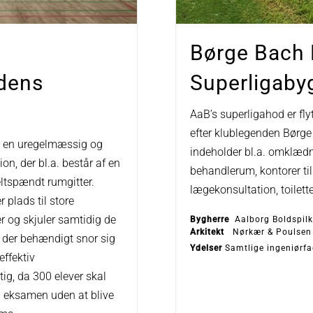
Børge Bach 
dens
Superligabyg
AaB’s superligahod er fly
efter klublegenden Børg
d en uregelmæssig og
indeholder bl.a. omklædn
ion, der bl.a. består af en
behandlerum, kontorer til
ltspændt rumgitter.
lægekonsultation, toilett
 plads til store
r og skjuler samtidig de
Bygherre
Aalborg Boldspilk
Arkitekt
Nørkær & Poulsen
, der behændigt snor sig
Ydelser
Samtlige ingeniørfa
effektiv
tig, da 300 elever skal
il eksamen uden at blive