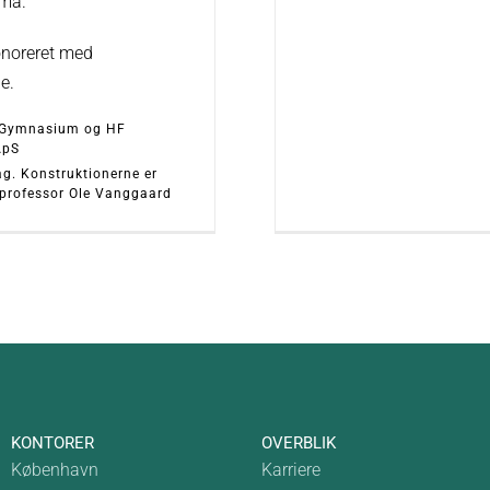
ima.
onoreret med
e.
 Gymnasium og HF
ApS
g. Konstruktionerne er
 professor Ole Vanggaard
KONTORER
OVERBLIK
København
Karriere