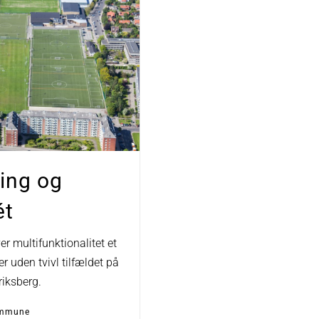
ing og
ét
er multifunktionalitet et
er uden tvivl tilfældet på
iksberg.
ommune