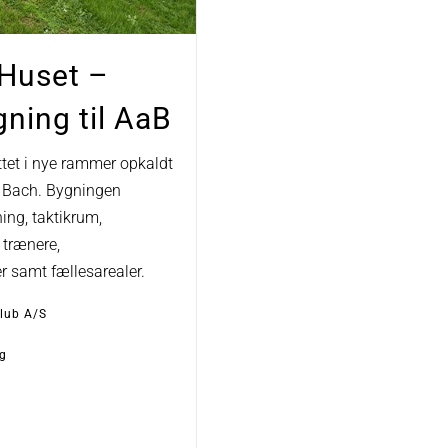
Huset –
ning til AaB
ttet i nye rammer opkaldt
e Bach. Bygningen
ing, taktikrum,
 trænere,
er samt fællesarealer.
lub A/S
g