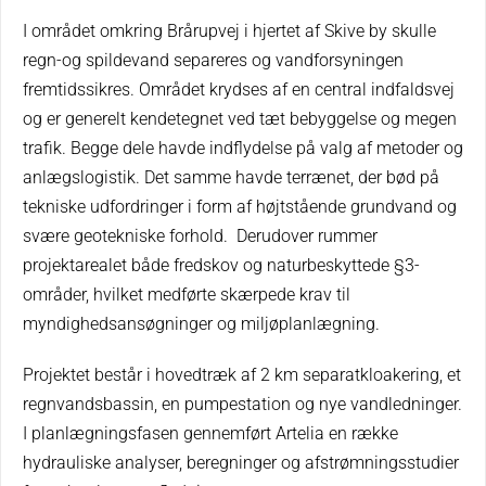
I området omkring Brårupvej i hjertet af Skive by skulle
regn-og spildevand separeres og vandforsyningen
fremtidssikres. Området krydses af en central indfaldsvej
og er generelt kendetegnet ved tæt bebyggelse og megen
trafik. Begge dele havde indflydelse på valg af metoder og
anlægslogistik. Det samme havde terrænet, der bød på
tekniske udfordringer i form af højtstående grundvand og
svære geotekniske forhold. Derudover rummer
projektarealet både fredskov og naturbeskyttede §3-
områder, hvilket medførte skærpede krav til
myndighedsansøgninger og miljøplanlægning.
Projektet består i hovedtræk af 2 km separatkloakering, et
regnvandsbassin, en pumpestation og nye vandledninger.
I planlægningsfasen gennemført Artelia en række
hydrauliske analyser, beregninger og afstrømningsstudier