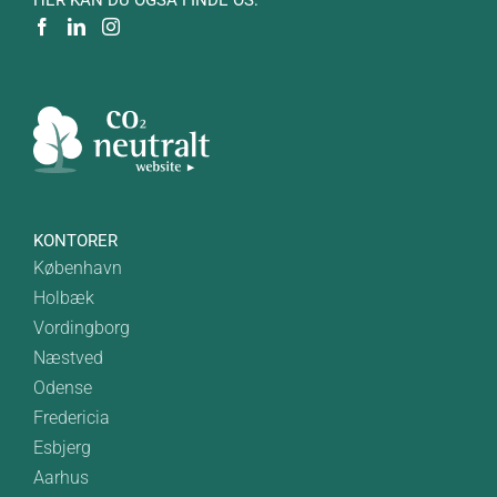
HER KAN DU OGSÅ FINDE OS:
KONTORER
København
Holbæk
Vordingborg
Næstved
Odense
Fredericia
Esbjerg
Aarhus