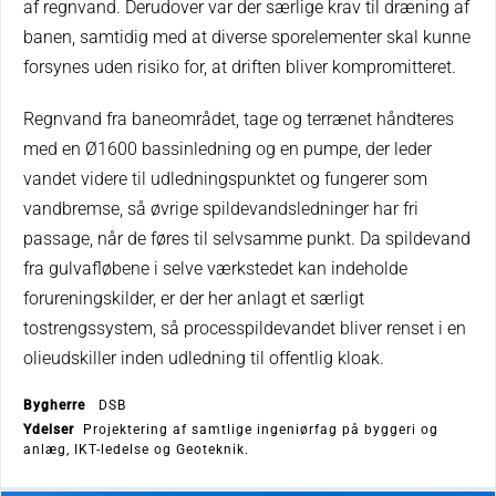
af regnvand. Derudover var der særlige krav til dræning af
banen, samtidig med at diverse sporelementer skal kunne
forsynes uden risiko for, at driften bliver kompromitteret.
Regnvand fra baneområdet, tage og terrænet håndteres
med en Ø1600 bassinledning og en pumpe, der leder
vandet videre til udledningspunktet og fungerer som
vandbremse, så øvrige spildevandsledninger har fri
passage, når de føres til selvsamme punkt. Da spildevand
fra gulvafløbene i selve værkstedet kan indeholde
forureningskilder, er der her anlagt et særligt
tostrengssystem, så processpildevandet bliver renset i en
olieudskiller inden udledning til offentlig kloak.
Bygherre
DSB
Ydelser
Projektering af samtlige ingeniørfag på byggeri og
anlæg, IKT-ledelse og Geoteknik.