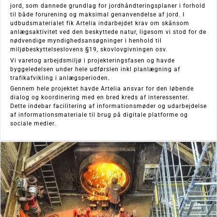
jord, som dannede grundlag for jordhåndteringsplaner i forhold
til både forurening og maksimal genanvendelse af jord. I
udbudsmaterialet fik Artelia indarbejdet krav om skånsom
anlægsaktivitet ved den beskyttede natur, ligesom vi stod for de
nødvendige myndighedsansøgninger i henhold til
miljøbeskyttelseslovens §19, skovlovgivningen osv.
Vi varetog arbejdsmiljø i projekteringsfasen og havde
byggeledelsen under hele udførslen inkl planlægning af
trafikafvikling i anlægsperioden.
Gennem hele projektet havde Artelia ansvar for den løbende
dialog og koordinering med en bred kreds af interessenter.
Dette indebar facilitering af informationsmøder og udarbejdelse
af informationsmateriale til brug på digitale platforme og
sociale medier.