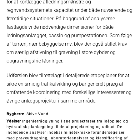
for at kortlægge afledningsmønstre og
regnvandssystemets kapacitet under både nuværende og
fremtidige situationer. På baggrund af analyserne
fastlagde vi de nødvendige dimensioner for både
ledningsanlægget, bassin og pumpestationen. Som følge
af terræn, nær bebyggelse mv. blev der også stillet krav
om særlig afstivning til gravning i store dybder og
opgravningsfrie løsninger.
Udførslen blev tilrettelagt i detaljerede etapeplaner for at
sikre en smidig trafikafvikling og bar generelt præg af
omfattende koordinering med forskellige interessenter og
øvrige anlægsprojekter i samme område.
Bygherre
Skive Vand
Ydelser
Ingeniørrådgivning i alle projektfaser fra idéoplæg og
hydraulisk planlægning til detailprojektering og udbud. De
indledende analyser indebar miljøtekniske forundersøgelser
med prøveudtagning, laboratorieanalyser og klassificering af