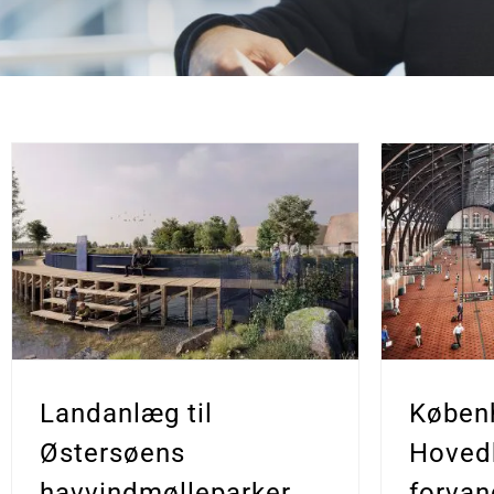
Køben
Landanlæg til
Hoved
Østersøens
forvan
havvindmølleparker