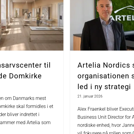
sarvscenter til
Artelia Nordics 
de Domkirke
organisationen
led i ny strategi
21. januar 2026
gen om Danmarks mest
mkirke skal formidles i et
Alex Fraenkel bliver Execut
der bliver indrettet i
Business Unit Director for A
 rammer med Artelia som
nordiske enhed, hvor Janne
vil fokusere på rollen som