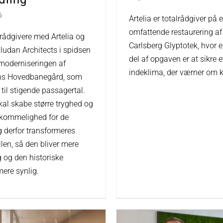
6
Artelia er totalrådgiver på 
omfattende restaurering af
 rådgivere med Artelia og
Carlsberg Glyptotek, hvor e
ludan Architects i spidsen
del af opgaven er at sikre e
 moderniseringen af
indeklima, der værner om 
s Hovedbanegård, som
 til stigende passagertal.
kal skabe større tryghed og
kommelighed for de
g derfor transformeres
len, så den bliver mere
g og den historiske
mere synlig.