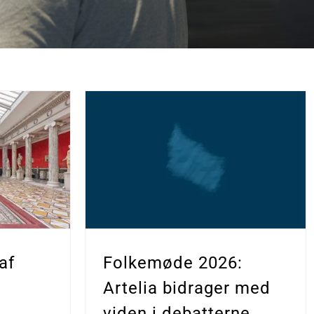
af
Folkemøde 2026:
Artelia bidrager med
viden i debatterne