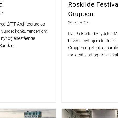
d
Roskilde Festiva
Gruppen
025
24. januar 2025
d LYTT Architecture og
i vundet konkurrencen om
Hal 9 i Roskilde-bydelen 
t nyt og enestående
bliver et nyt hjem til Roskil
 Randers.
Gruppen og et lokalt saml
for kreativitet og fællesska