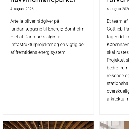
4. august 202
4. august 2026
Et team af
Artelia bliver rådgiver på
Gottlieb Pa
landanlæggene til Energiø Bornholm
tager del i
– et af Danmarks største
København
infrastrukturprojekter og en vigtig del
skal rustes
af fremtidens energisystem.
Projektet s
bedre frem
rejsende o
stationshal
overskueli
arkitektur 