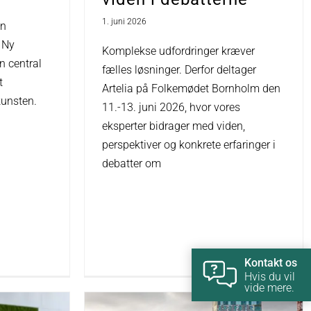
1. juni 2026
en
 Ny
Komplekse udfordringer kræver
n central
fælles løsninger. Derfor deltager
t
Artelia på Folkemødet Bornholm den
kunsten.
11.-13. juni 2026, hvor vores
eksperter bidrager med viden,
perspektiver og konkrete erfaringer i
debatter om
Kontakt os
Hvis du vil
vide mere.