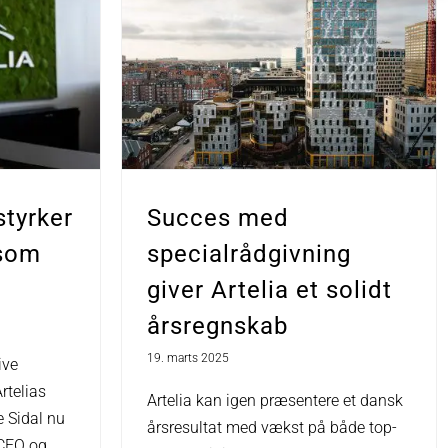
styrker
Succes med
 som
specialrådgivning
giver Artelia et solidt
årsregnskab
19. marts 2025
ive
rtelias
Artelia kan igen præsentere et dansk
 Sidal nu
årsresultat med vækst på både top-
 CFO og