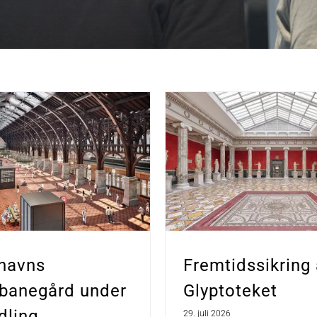
havns
Fremtidssikring 
banegård under
Glyptoteket
dling
29. juli 2026