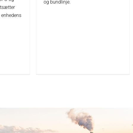
og bundlinje.
rtsætter
r enhedens