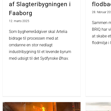
af Slagteribygningen i
flodba
Faaborg
28. februar 2
12. marts 2025
Sammen me
BRIQ har v
Som bygherrerådgiver skal Artelia
at skabe e
bidrage til processen med at
flodmiljø i
omdanne en stor nedlagt
industribygning til et levende byrum
med udsigt til det Sydfynske Øhav.