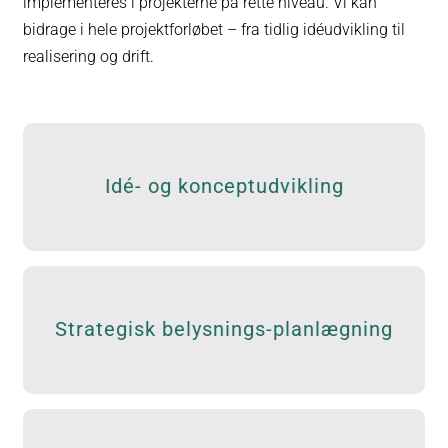
implementeres i projekterne på rette niveau. Vi kan
bidrage i hele projektforløbet – fra tidlig idéudvikling til
realisering og drift.
Idéudvikling og koncepter for udendørs og
Idé- og konceptudvikling
indendørs belysning
Strategier og masterplaner for byrum, boligområder
Strategisk belysnings-planlægning
og landskaber – med fokus på identitet og tryghed