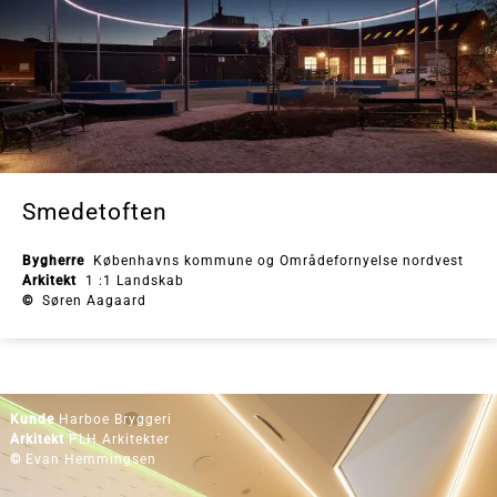
Smedetoften
Bygherre
Københavns kommune og Områdefornyelse nordvest
Arkitekt
1 :1 Landskab
©
Søren Aagaard
Kunde
Harboe Bryggeri
Arkitekt
PLH Arkitekter
©
Evan Hemmingsen