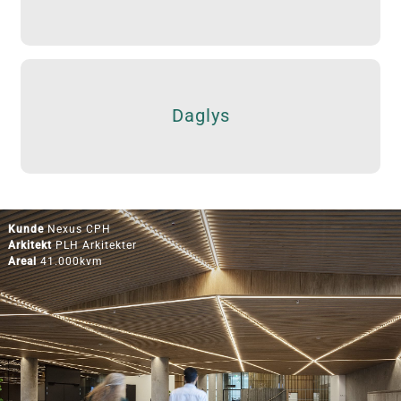
Dagslysrådgivning, herunder beregning og
Daglys
simulering af dagslys, optisk indeklima
Kunde
Nexus CPH
Arkitekt
PLH Arkitekter
Areal
41.000kvm