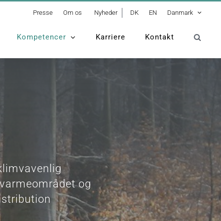
Presse
Om os
Nyheder
DK
EN
Danmark
Kompetencer
Karriere
Kontakt
 klimvavenlig
ernvarmeområdet og
stribution