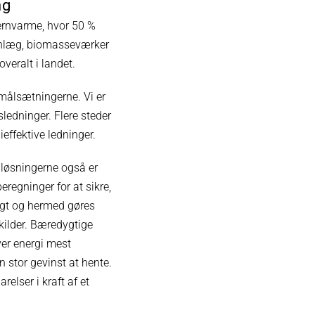
ng
ernvarme, hvor 50 %
anlæg, biomasseværker
veralt i landet.
 målsætningerne. Vi er
sledninger. Flere steder
ieffektive ledninger.
å løsningerne også er
eregninger for at sikre,
gt og hermed gøres
ikilder. Bæredygtige
er energi mest
n stor gevinst at hente.
lser i kraft af et