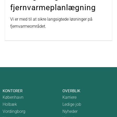
fjernvarmeplanlægning
Vi er med til at sikre langsigtede løsninger på
fjernvarmeområdet.
KONTORER
OVERBLIK
København
Karriere
Holbæk
Ledige job
Vordingborg
Nyheder