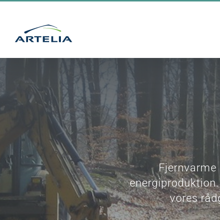
Skip
to
content
Fjernvarme e
energiproduktion.
vores råd