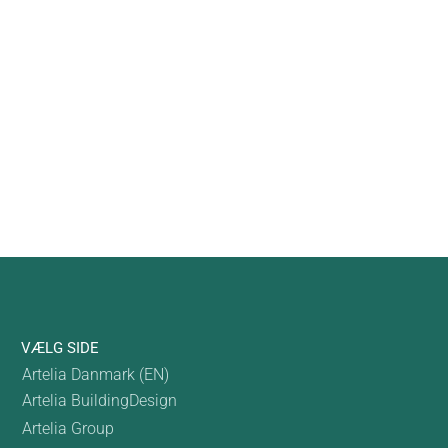
VÆLG SIDE
Artelia Danmark (EN)
Artelia BuildingDesign
Artelia Group