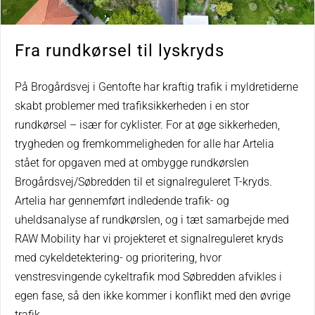
Fra rundkørsel til lyskryds
På Brogårdsvej i Gentofte har kraftig trafik i myldretiderne
skabt problemer med trafiksikkerheden i en stor
rundkørsel – især for cyklister. For at øge sikkerheden,
trygheden og fremkommeligheden for alle har Artelia
stået for opgaven med at ombygge rundkørslen
Brogårdsvej/Søbredden til et signalreguleret T-kryds.
Artelia har gennemført indledende trafik- og
uheldsanalyse af rundkørslen, og i tæt samarbejde med
RAW Mobility har vi projekteret et signalreguleret kryds
med cykeldetektering- og prioritering, hvor
venstresvingende cykeltrafik mod Søbredden afvikles i
egen fase, så den ikke kommer i konflikt med den øvrige
trafik.