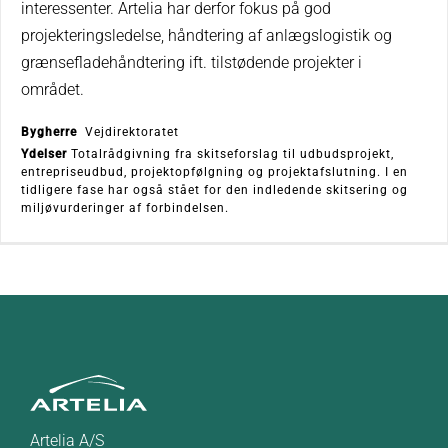
interessenter. Artelia har derfor fokus på god
projekteringsledelse, håndtering af anlægslogistik og
grænsefladehåndtering ift. tilstødende projekter i
området.
Bygherre
Vejdirektoratet
Ydelser
Totalrådgivning fra skitseforslag til udbudsprojekt,
entrepriseudbud, projektopfølgning og projektafslutning. I en
tidligere fase har også stået for den indledende skitsering og
miljøvurderinger af forbindelsen.
Artelia A/S