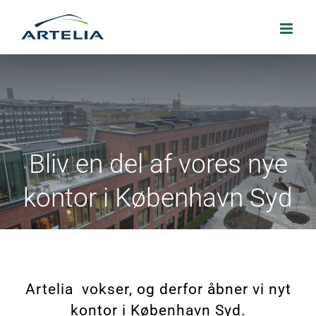
Skip
to
content
Bliv en del af vores nye
kontor i København Syd
Artelia vokser, og derfor åbner vi nyt
kontor i København Syd.