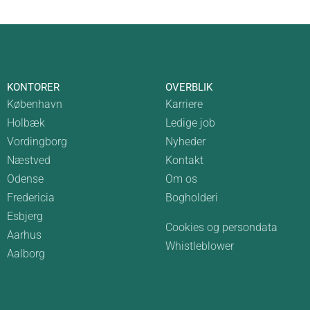
KONTORER
OVERBLIK
København
Karriere
Holbæk
Ledige job
Vordingborg
Nyheder
Næstved
Kontakt
Odense
Om os
Fredericia
Bogholderi
Esbjerg
Cookies og persondata
Aarhus
Whistleblower
Aalborg