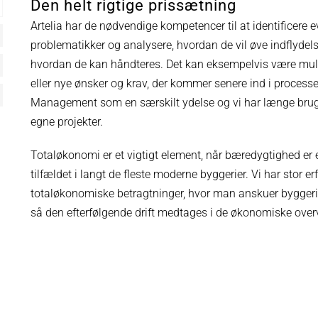
Den helt rigtige prissætning
Artelia har de nødvendige kompetencer til at identificere e
problematikker og analysere, hvordan de vil øve indflydel
hvordan de kan håndteres. Det kan eksempelvis være mulig
eller nye ønsker og krav, der kommer senere ind i processe
Management som en særskilt ydelse og vi har længe bru
egne projekter.
Totaløkonomi er et vigtigt element, når bæredygtighed er e
tilfældet i langt de fleste moderne byggerier. Vi har stor e
totaløkonomiske betragtninger, hvor man anskuer byggeriet
så den efterfølgende drift medtages i de økonomiske overv