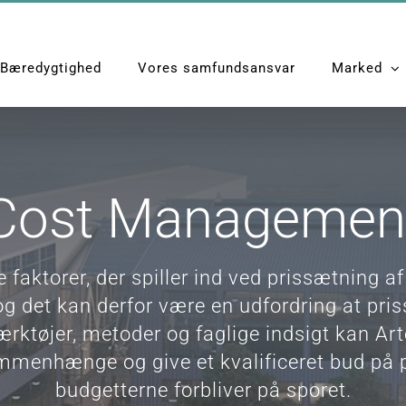
Bæredygtighed
Vores samfundsansvar
Marked
Cost Managemen
 faktorer, der spiller ind ved prissætning af
og det kan derfor være en udfordring at pris
ærktøjer, metoder og faglige indsigt kan Art
menhænge og give et kvalificeret bud på p
budgetterne forbliver på sporet.