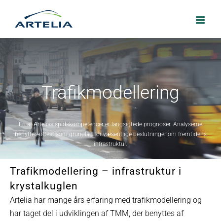
Skip
to
content
Trafikmodellering
En af Artelias spidskompetencer er langsigtede prognoser. Analyserne
benyttes oftest som grundlag for væsentlige beslutninger om fremtidens
infrastruktur.
Trafikmodellering – infrastruktur i
krystalkuglen
Artelia har mange års erfaring med trafikmodellering og
har taget del i udviklingen af TMM, der benyttes af