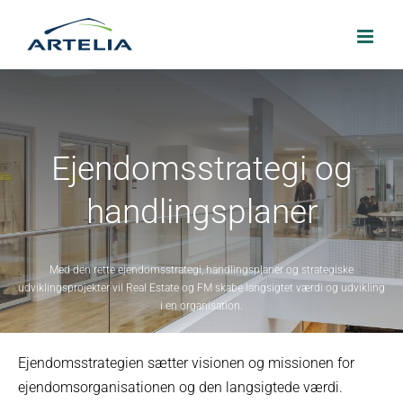
Skip
to
content
Ejendomsstrategi og
handlingsplaner
Med den rette ejendomsstrategi, handlingsplaner og strategiske
udviklingsprojekter vil Real Estate og FM skabe langsigtet værdi og udvikling
i en organisation.
Ejendomsstrategien sætter visionen og missionen for
ejendomsorganisationen og den langsigtede værdi.