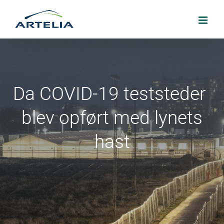
Skip
to
content
Da COVID-19 teststeder
blev opført med lynets
hast