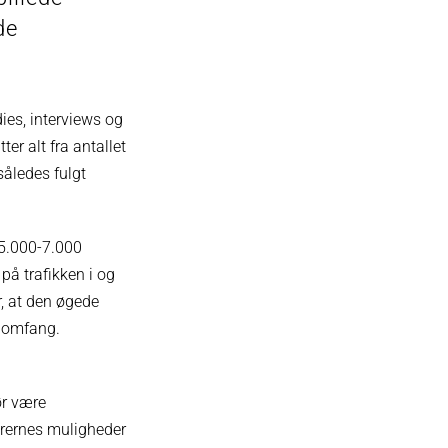
de
ies, interviews og
er alt fra antallet
således fulgt
å 5.000-7.000
 på trafikken i og
r, at den øgede
e omfang.
ør være
ørernes muligheder