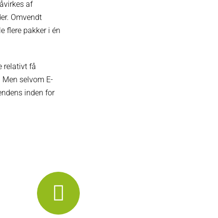
påvirkes af
oder. Omvendt
 flere pakker i én
relativt få
r. Men selvom E-
endens inden for