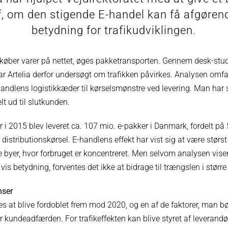
f, om den stigende E-handel kan få afgøren
betydning for trafikudviklingen.
e køber varer på nettet, øges pakketransporten. Gennem desk-stud
 Artelia derfor undersøgt om trafikken påvirkes. Analysen omfatt
andlens logistikkæder til kørselsmønstre ved levering. Man har 
lt ud til slutkunden.
der i 2015 blev leveret ca. 107 mio. e-pakker i Danmark, fordelt p
r distributionskørsel. E-handlens effekt har vist sig at være størst
 byer, hvor forbruget er koncentreret. Men selvom analysen vise
 vis betydning, forventes det ikke at bidrage til trængslen i størr
nser
es at blive fordoblet frem mod 2020, og en af de faktorer, man b
kundeadfærden. For trafikeffekten kan blive styret af leverand