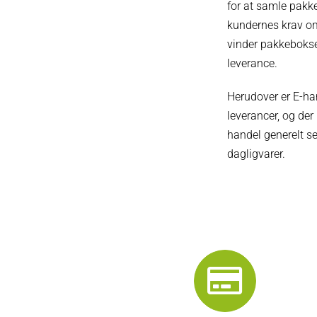
for at samle pakker
kundernes krav om 
vinder pakkebokse 
leverance.
Herudover er E-han
leverancer, og der
handel generelt s
dagligvarer.