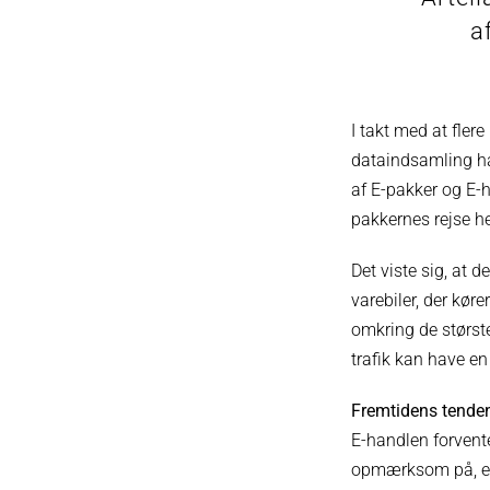
a
I takt med at fler
dataindsamling har
af E-pakker og E-h
pakkernes rejse he
Det viste sig, at 
varebiler, der køre
omkring de største
trafik kan have en
Fremtidens tende
E-handlen forvent
opmærksom på, er 