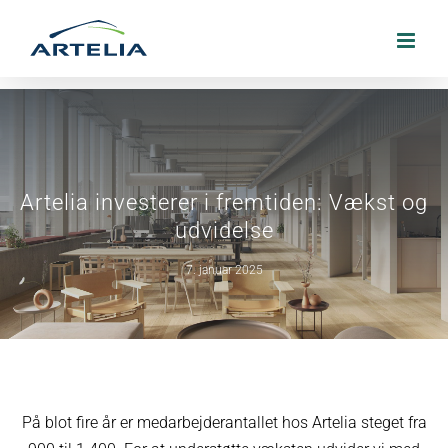
Skip
to
content
Artelia investerer i fremtiden: Vækst og
udvidelse
7. januar 2025
På blot fire år er medarbejderantallet hos Artelia steget fra