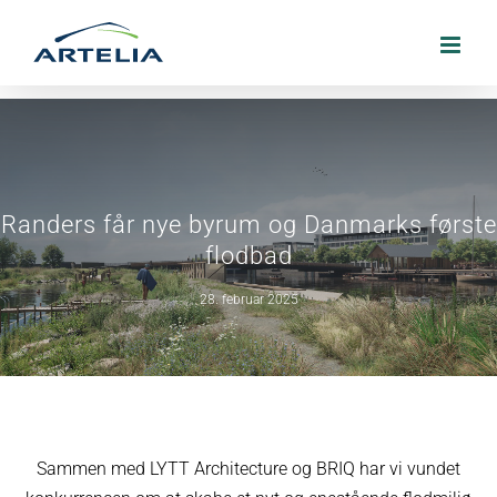
Skip
to
content
Randers får nye byrum og Danmarks første
flodbad
28. februar 2025
Sammen med LYTT Architecture og BRIQ har vi vundet