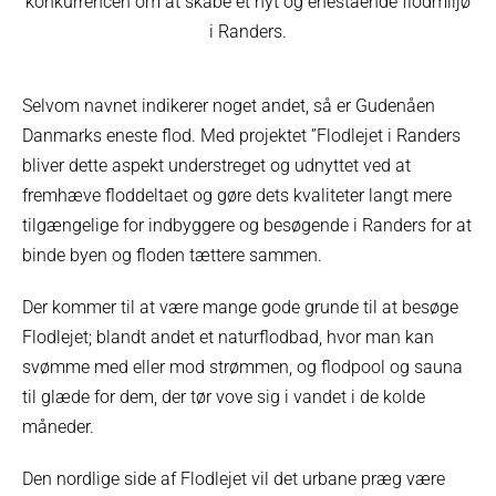
konkurrencen om at skabe et nyt og enestående flodmiljø
i Randers.
Selvom navnet indikerer noget andet, så er Gudenåen
Danmarks eneste flod. Med projektet ”Flodlejet i Randers
bliver dette aspekt understreget og udnyttet ved at
fremhæve floddeltaet og gøre dets kvaliteter langt mere
tilgængelige for indbyggere og besøgende i Randers for at
binde byen og floden tættere sammen.
Der kommer til at være mange gode grunde til at besøge
Flodlejet; blandt andet et naturflodbad, hvor man kan
svømme med eller mod strømmen, og flodpool og sauna
til glæde for dem, der tør vove sig i vandet i de kolde
måneder.
Den nordlige side af Flodlejet vil det urbane præg være