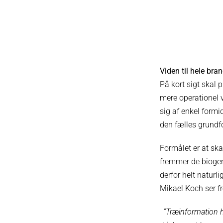
Viden til hele bra
På kort sigt skal
mere operationel v
sig af enkel formi
den fælles grundfo
Formålet er at ska
fremmer de biogen
derfor helt naturl
Mikael Koch ser fre
”Træinformation h