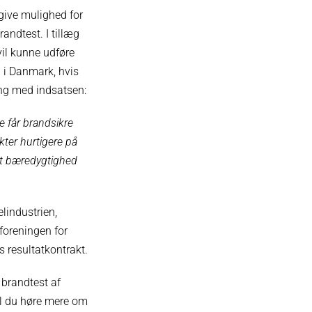
 give mulighed for
andtest. I tillæg
vil kunne udføre
 i Danmark, hvis
ang med indsatsen:
e får brandsikre
ter hurtigere på
 at bæredygtighed
lindustrien,
foreningen for
 resultatkontrakt.
 brandtest af
il du høre mere om