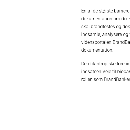
En af de største barrier
dokumentation om deres 
skal brandtestes og dok
indsamle, analysere og 
vidensportalen BrandBan
dokumentation.
Den filantropiske foren
indsatsen Veje til biobas
rollen som BrandBanken