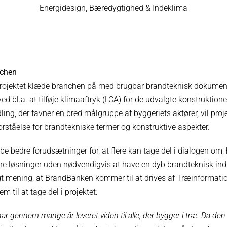
Energidesign, Bæredygtighed & Indeklima
nchen
 projektet klæde branchen på med brugbar brandteknisk dokument
ed bl.a. at tilføje klimaaftryk (LCA) for de udvalgte konstruktione
dling, der favner en bred målgruppe af byggeriets aktører, vil proj
rståelse for brandtekniske termer og konstruktive aspekter.
be bedre forudsætninger for, at flere kan tage del i dialogen o
e løsninger uden nødvendigvis at have en dyb brandteknisk inds
igt mening, at BrandBanken kommer til at drives af Træinformatio
m til at tage del i projektet:
ar gennem mange år leveret viden til alle, der bygger i træ. Da den