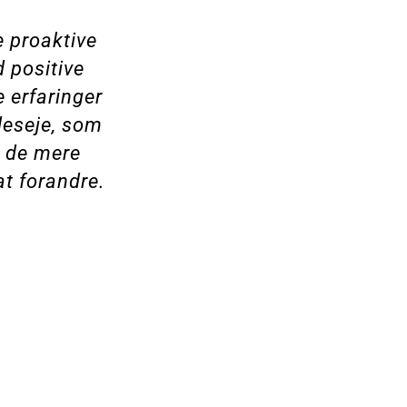
e proaktive
 positive
 erfaringer
lleseje, som
 de mere
at forandre.