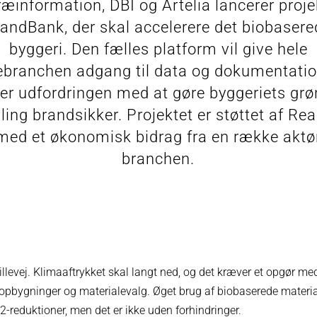
ræinformation, DBI og Artelia lancerer proje
andBank, der skal accelerere det biobaser
byggeri. Den fælles platform vil give hele
branchen adgang til data og dokumentatio
ter udfordringen med at gøre byggeriets gr
ling brandsikker. Projektet er støttet af Re
med et økonomisk bidrag fra en række aktør
branchen.
illevej. Klimaaftrykket skal langt ned, og det kræver et opgør m
sopbygninger og materialevalg. Øget brug af biobaserede material
-reduktioner, men det er ikke uden forhindringer.