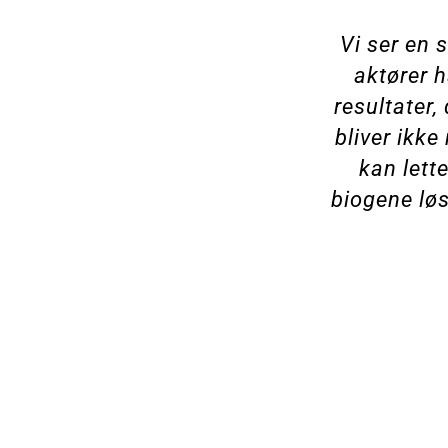
Vi ser en 
aktører 
resultater
bliver ikke
kan let
biogene løs