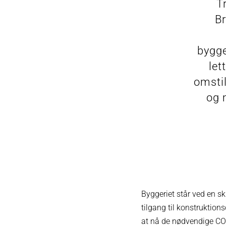
T
Br
bygge
let
omstil
og 
Byggeriet står ved en sk
tilgang til konstruktion
at nå de nødvendige CO2