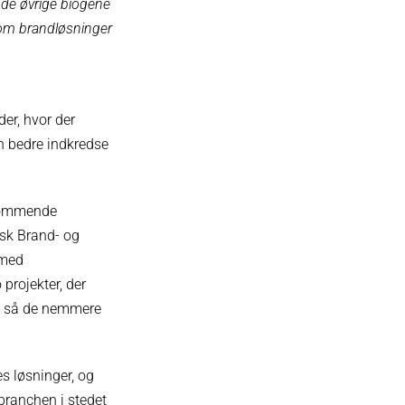
e de øvrige biogene
n om brandløsninger
er, hvor der
n bedre indkredse
 kommende
nsk Brand- og
 med
rojekter, der
r, så de nemmere
s løsninger, og
d branchen i stedet