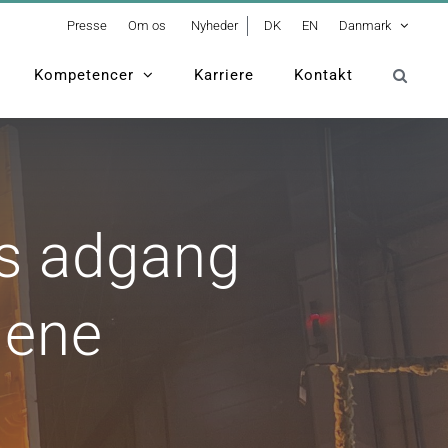
Presse
Om os
Nyheder
DK
EN
Danmark
Kompetencer
Karriere
Kontakt
randtests af biogene byggematerialer
is adgang
gene