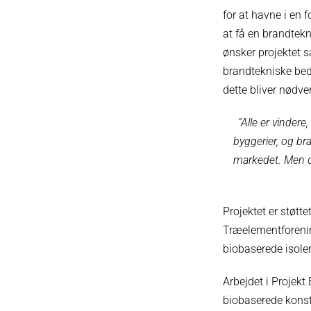
for at havne i en f
at få en brandtekn
ønsker projektet s
brandtekniske bed
dette bliver nødv
”Alle er vinder
byggerier, og b
markedet. Men de
Projektet er støtt
Træelementforenin
biobaserede isole
Arbejdet i Projekt
biobaserede konstr