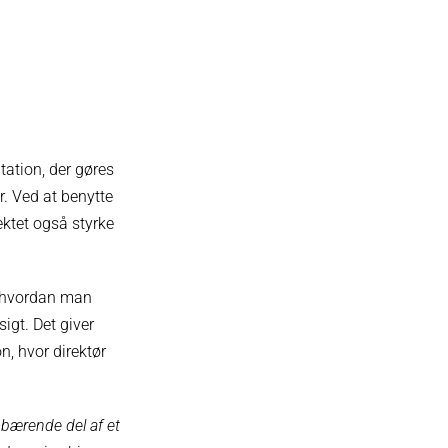
ation, der gøres
r. Ved at benytte
ektet også styrke
m, hvordan man
igt. Det giver
n, hvor direktør
 bærende del af et