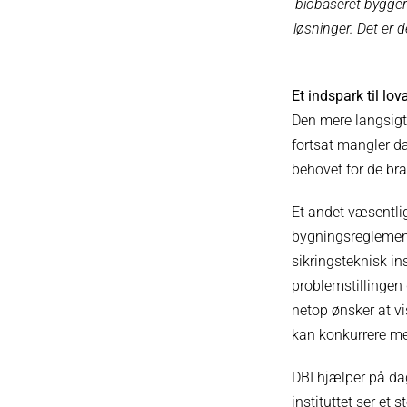
biobaseret byggeri
løsninger. Det er 
Et indspark til lo
Den mere langsigt
fortsat mangler d
behovet for de bra
Et andet væsentli
bygningsreglement
sikringsteknisk in
problemstillingen
netop ønsker at v
kan konkurrere me
DBI hjælper på da
instituttet ser et 