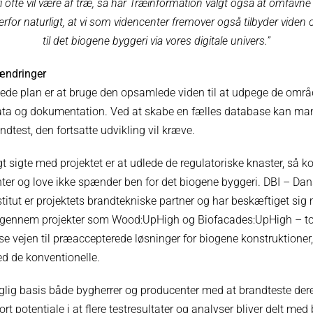
 ofte vil være af træ, så har Træinformation valgt også at omfavn
derfor naturligt, at vi som videncenter fremover også tilbyder vide
til det biogene byggeri via vores digitale univers.”
vændringer
ede plan er at bruge den opsamlede viden til at udpege de områd
ata og dokumentation. Ved at skabe en fælles database kan ma
ndtest, den fortsatte udvikling vil kræve.
gt sigte med projektet er at udlede de regulatoriske knaster, så
er og love ikke spænder ben for det biogene byggeri. DBI – Da
stitut er projektets brandtekniske partner og har beskæftiget sig
 gennem projekter som Wood:UpHigh og Biofacades:UpHigh – to p
ise vejen til præaccepterede løsninger for biogene konstruktione
d de konventionelle.
glig basis både bygherrer og producenter med at brandteste dere
stort potentiale i at flere testresultater og analyser bliver delt me