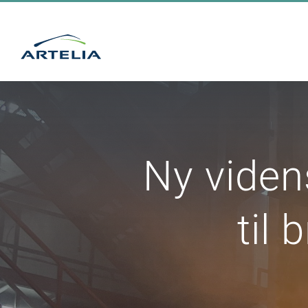
Skip
to
content
Ny viden
til