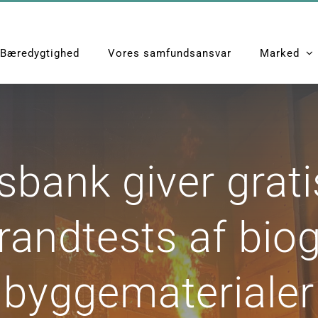
Bæredygtighed
Vores samfundsansvar
Marked
Hjem
News
Ny vidensbank giver gratis adgang til b
sbank giver grat
 brandtests af bio
byggematerialer