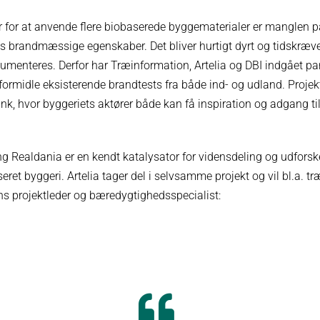
er for at anvende flere biobaserede byggematerialer er manglen p
brandmæssige egenskaber. Det bliver hurtigt dyrt og tidskræven
umenteres. Derfor har Træinformation, Artelia og DBI indgået p
formidle eksisterende brandtests fra både ind- og udland. Projek
k, hvor byggeriets aktører både kan få inspiration og adgang ti
ing Realdania er en kendt katalysator for vidensdeling og udfors
eret byggeri. Artelia tager del i selvsamme projekt og vil bl.a. tr
s projektleder og bæredygtighedsspecialist: