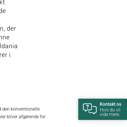
kt
ede
n, der
ønne
aldania
er i
Kontakt os
ed den konventionelle
Hvis du vil
vide mere.
er bliver afgørende for