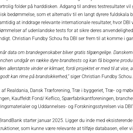
ortrolig folder på harddisken. Adgang til andres testresultater vil
isk bedømmelse, som et alternativ til en langt dyrere fuldskala br
amtidig at inddrage relevante internationale resultater, hvor DBI 
ømmelser af udenlandske tests for at sikre deres anvendelighed
endigt. Christian Fundby Schou fra DBI ser frem til at komme i g
e, når data om brandegenskaber bliver gratis tilgængelige. Danskern
ranchen undgår en række dyre brandtests og kan få biogene produk
n allerstørste vinder er klimaet, fordi projektet er med til at vise,
godt kan rime på brandsikkerhed,”
siger Christian Fundby Schou.
et af Realdania, Dansk Træforening, Træ i byggeriet, Træ- og møbe
gen, Kauffeldt Fond/ Keflico, Spærfabrikantforeningen, branche
ringsmaterialer og Uddannelses- og Forskningsstyrelsen via DBI’s
 BrandBank starter januar 2025. Ligger du inde med eksisterende
uktioner, som kunne være relevante at tilføje databasen, eller v