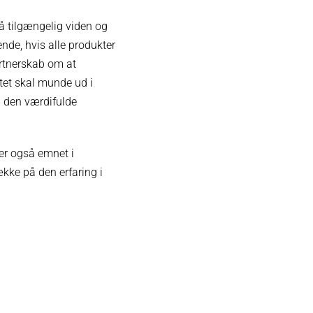
å tilgængelig viden og
de, hvis alle produkter
artnerskab om at
tet skal munde ud i
l den værdifulde
ker også emnet i
ække på den erfaring i