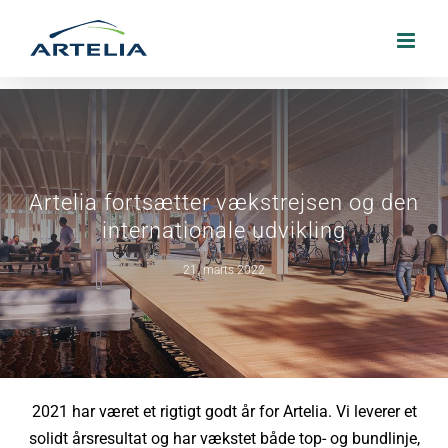
Skip
to
content
Artelia fortsætter vækstrejsen og den
internationale udvikling
21. marts 2022
2021 har været et rigtigt godt år for Artelia. Vi leverer et
solidt årsresultat og har vækstet både top- og bundlinje,