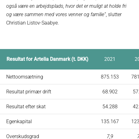
også være en arbejdsplads, hvor det er muligt at holde fri
og være sammen med vores venner og familie”
, slutter
Christian Listov-Saabye.
Resultat for Artelia Danmark (t. DKK)
2021
2
Nettoomsætning
875.153
781
Resultat primær drift
68.902
57
Resultat efter skat
54.288
42
Egenkapital
135.167
123
Overskudsgrad
7,9