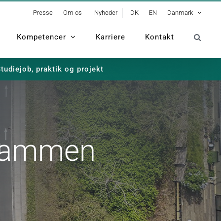
Presse
Om os
Nyheder
DK
EN
Danmark
Kompetencer
Karriere
Kontakt
tudiejob, praktik og projekt
 sammen