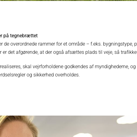
r på tegnebrættet
er de overordnede rammer for et område – f.eks. bygningstype, p
r er det afgørende, at der også afsættes plads til veje, så trafikk
 realiseres, skal vejrforholdene godkendes af myndighederne, og p
ærdselsregler og sikkerhed overholdes.