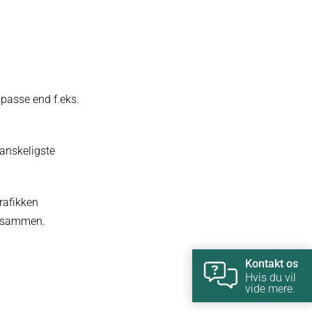
ilpasse end f.eks.
vanskeligste
rafikken
ge sammen.
Kontakt os
Hvis du vil
vide mere.