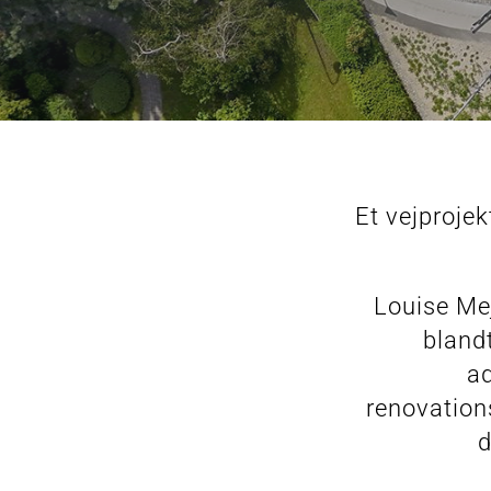
Et vejproje
Louise Mej
bland
ad
renovation
d