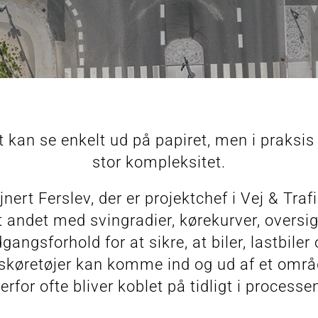
kt kan se enkelt ud på papiret, men i praksi
stor kompleksitet.
nert Ferslev, der er projektchef i Vej & Trafi
t andet med svingradier, kørekurver, oversig
gangsforhold for at sikre, at biler, lastbiler
skøretøjer kan komme ind og ud af et områ
erfor ofte bliver koblet på tidligt i processe