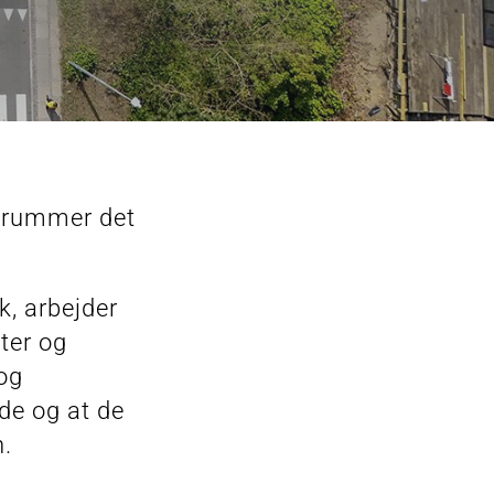
s rummer det
k, arbejder
ter og
 og
de og at de
n.