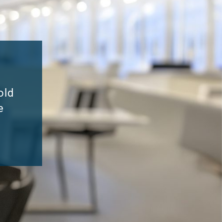
old
e