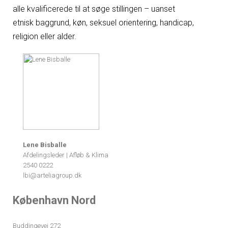
alle kvalificerede til at søge stillingen – uanset
etnisk baggrund, køn, seksuel orientering, handicap,
religion eller alder.
Lene Bisballe
Afdelingsleder | Afløb & Klima
2540 0222
lbi@arteliagroup.dk
København Nord
Buddingevej 272