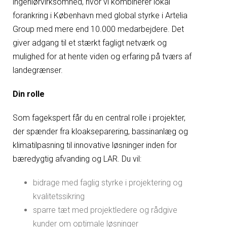
ingeniørvirksomhed, hvor vi kombinerer lokal
forankring i København med global styrke i Artelia
Group med mere end 10.000 medarbejdere. Det
giver adgang til et stærkt fagligt netværk og
mulighed for at hente viden og erfaring på tværs af
landegrænser.
Din rolle
Som fagekspert får du en central rolle i projekter,
der spænder fra kloakseparering, bassinanlæg og
klimatilpasning til innovative løsninger inden for
bæredygtig afvanding og LAR. Du vil:
bidrage med faglig styrke i projektering og
kvalitetssikring
sparre tæt med projektledere og rådgive
kunder om optimale løsninger