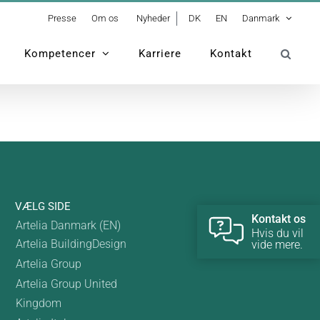
Presse
Om os
Nyheder
DK
EN
Danmark
Kompetencer
Karriere
Kontakt
VÆLG SIDE
Kontakt os
Artelia Danmark (EN)
Hvis du vil
Artelia BuildingDesign
vide mere.
Artelia Group
Artelia Group United
Kingdom