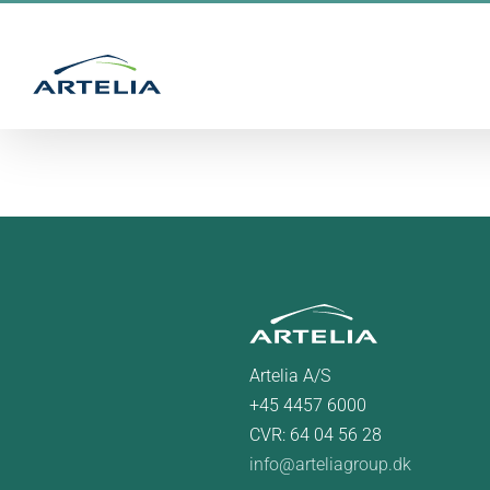
Skip
to
content
Artelia A/S
+45 4457 6000
CVR: 64 04 56 28
info@arteliagroup.dk