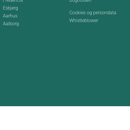
Fredericia
Bogholderi
Esbjerg
Cookies og persondata
Aarhus
Whistleblower
Aalborg