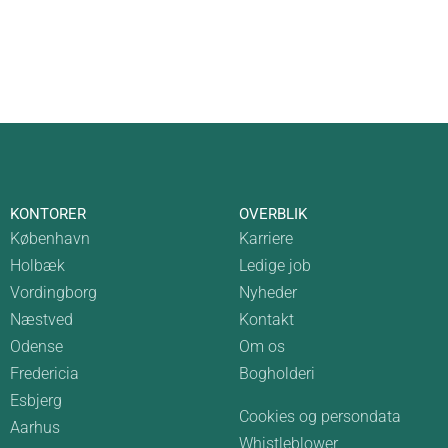
KONTORER
OVERBLIK
København
Karriere
Holbæk
Ledige job
Vordingborg
Nyheder
Næstved
Kontakt
Odense
Om os
Fredericia
Bogholderi
Esbjerg
Cookies og persondata
Aarhus
Whistleblower