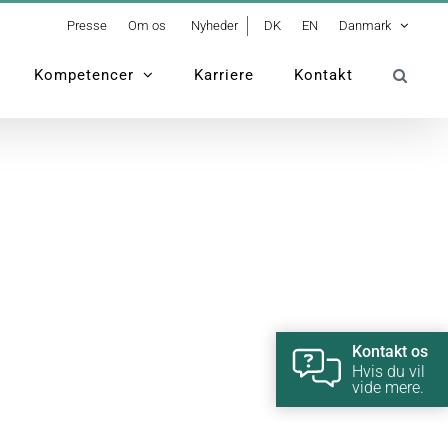
Presse
Om os
Nyheder
DK
EN
Danmark
Kompetencer
Karriere
Kontakt
Kontakt os
Hvis du vil
vide mere.