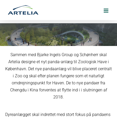
Skip
to
content
Pandaanlæg til Zoologisk have i
Sammen med Bjarke Ingels Group og Schønherr skal
København
Artelia designe et nyt panda-anlæg til Zoologisk Have i
København. Det nye pandaanlæg vil blive placeret centralt
27. marts 2017
i Zoo og skal efter planen fungere som et naturligt
omdrejningspunkt for Haven. De to nye pandaer fra
Chengdu i Kina forventes at flytte ind i i slutningen af
2018.
Dyreanlægget skal indrettet med stort fokus på pandaens