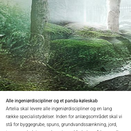
Alle ingeniørdiscipliner og et panda-køleskab
Artelia skal levere alle ingeniørdiscipliner og en lang
række specialistydelser. Inden for anlægsområdet skal vi
stå for byggegrube, spuns, grundvandssænkning, jord,