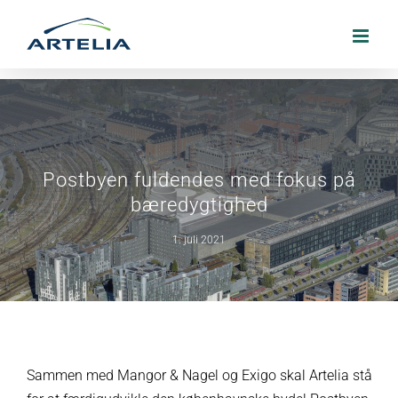
Skip
to
content
Postbyen fuldendes med fokus på
bæredygtighed
1. juli 2021
Sammen med Mangor & Nagel og Exigo skal Artelia stå