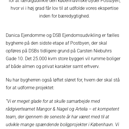
for at færdigudvikle den københavnske bydel Postbyen,
hvor vi i høj grad får lov til at udfolde vores ekspertise
inden for bæredygtighed.
Danica Ejendomme og DSB Ejendomsudvikling er fælles
bygherre på den sidste etape af Postbyen, der skal
opføres på DSBs tidligere grund på Carsten Niebuhrs
Gade 10. Det 25.000 kvm store byggeri vil rumme boliger
af både almen og privat karakter samt erhverv.
Nu har bygherren også løftet sløret for, hvem der skal stå
for at udforme projektet:
”Vi er meget glade for at skulle samarbejde med
rådgiverteamet Mangor & Nagel og Artelia – et kompetent
team, der igennem de seneste år har været med til at
udvikle mange spændende boligprojekter i København. Vi