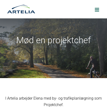
Skip
to
content
Mød en projektchef
I Artelia arbejder Elena med by- og trafikplanlægning som
Projektchef.