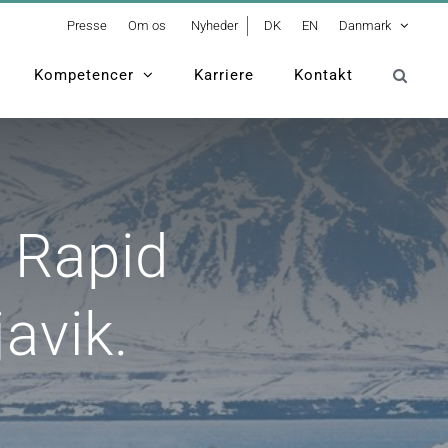
Presse
Om os
Nyheder
DK
EN
Danmark
Kompetencer
Karriere
Kontakt
Bus Rapid Transit-projekt i Reykjavik.
s Rapid
javik.