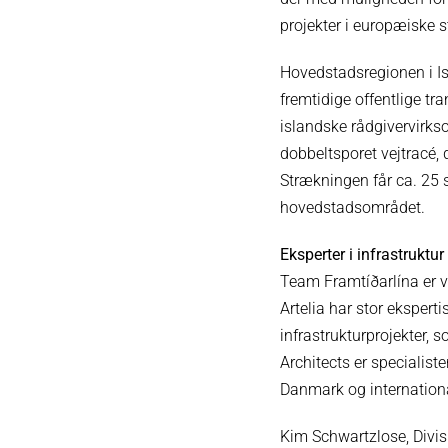
projekter i europæiske s
Hovedstadsregionen i Isl
fremtidige offentlige tra
islandske rådgivervirks
dobbeltsporet vejtracé, 
Strækningen får ca. 25 s
hovedstadsområdet.
Eksperter i infrastruktur
Team Framtíðarlína er va
Artelia har stor eksperti
infrastrukturprojekter,
Architects er specialist
Danmark og international
Kim Schwartzlose, Divisi