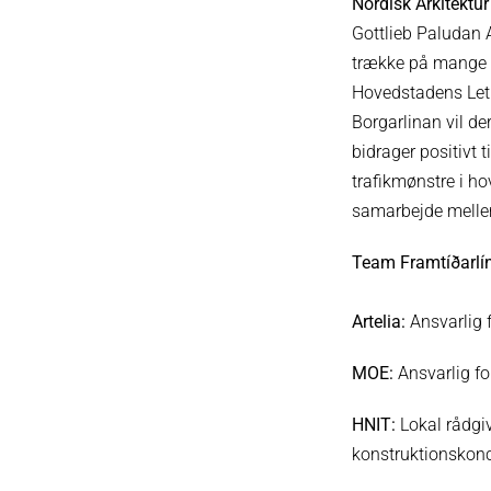
Nordisk Arkitektur
Gottlieb Paludan A
trække på mange å
Hovedstadens Letb
Borgarlinan vil de
bidrager positivt 
trafikmønstre i h
samarbejde mellem
Team
Framtíðarlí
Artelia:
Ansvarlig f
MOE:
Ansvarlig fo
HNIT:
Lokal rådgiv
konstruktionskon