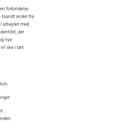
den forbindelse
 blandt andet fra
 I arbejdet med
dentitet, der
 og nye
il ske i tæt
tion.
inger
or
unden.