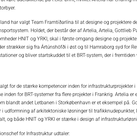
torbyer.
and har valgt Team Framtíðarlína til at designe og projektere de
nsportsystem. Holdet, der består der af Artelia, Artelia, Gottlieb
omheder HNIT og YRKI, skal i første omgang designe og projekte
der strækker sig fra Ártúnshöfði i øst og til Hamraborg syd for R
tationer og bliver startskuddet til et BRT-system, der i fremtiden
lgt for de stærke kompetencer inden for infrastrukturprojekter i
se inden for BRT-systemer fra flere projekter i Frankrig. Artelia er 
 som blandt andet Letbanen i Storkøbenhavn er et eksempel på. G
er i udformning af arkitektoniske løsninger til trafikknudepunkter,
t, og både HNIT og YRKI er stærke i design af infrastrukturløsni
onschef for Infrastruktur udtaler: