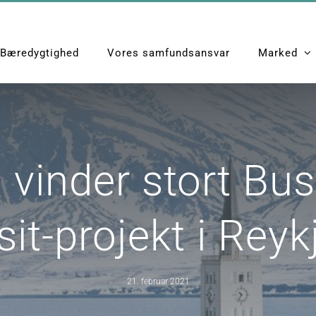
Bæredygtighed
Vores samfundsansvar
Marked
Hjem
News
Artelia vinder stort 
a vinder stort Bu
it-projekt i Reyk
21. februar 2021