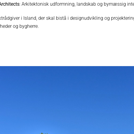
Architects
: Arkitektonisk udformning, landskab og bymæssig inte
trådgiver i Island, der skal bistå i designudvikling og projekter
gheder og bygherre.