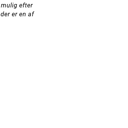
 mulig efter
 der er en af
.