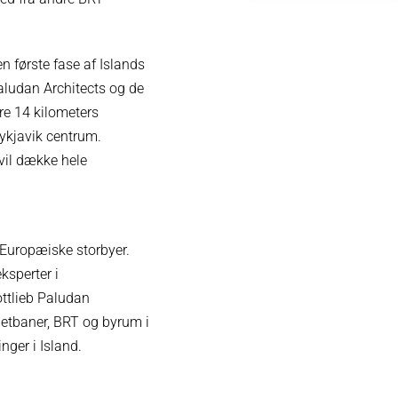
n første fase af Islands
 Paludan Architects og de
re 14 kilometers
eykjavik centrum.
 vil dække hele
 Europæiske storbyer.
eksperter i
ottlieb Paludan
 letbaner, BRT og byrum i
nger i Island.