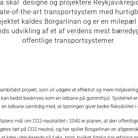
ia skal designe og projektere Reykjavikreg
tate-of-the-art transportsystem med hurtigb
ojektet kaldes Borgarlínan og er en milepæl 
nds udvikling af et af verdens mest bæredy
offentlige transportsystemer.
mbitiøst projekt, som vil udgøre et effektivt og mere miljøvenlig 
g kan bedst beskrives som en letbane på gummihjul. Systemet er
 en letbane samtidig med, at løsningen giver bedre fleksibilitet 
ftalens mål om CO2-neutralitet i 2040 er planen, at den offentlige
øres tæt på CO2-neutral, og her spiller Borgarlinan en afgørende
t køre udelukkende på f.eks. brint, hvilket Artelia har erfaring 