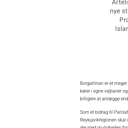
Artel
nye s
Pr
Isla
Borgarlínan er et meget a
kører i egne vejbaner o
billigere at anlægge end
Som et bidrag til Parisa
Reykjavikregionen skal g
der med muligheden for a