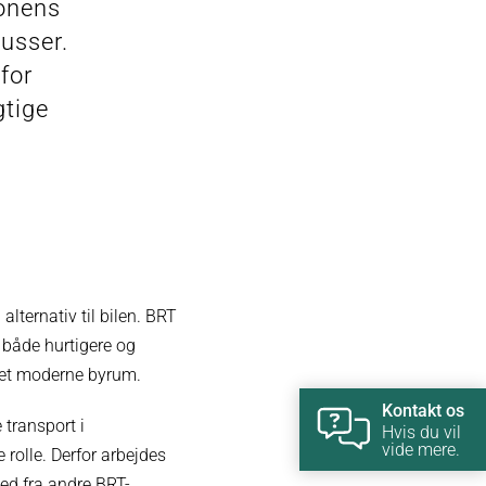
ionens
usser.
for
gtige
alternativ til bilen. BRT
 både hurtigere og
i et moderne byrum.
Kontakt os
 transport i
Hvis du vil
vide mere.
 rolle. Derfor arbejdes
med fra andre BRT-