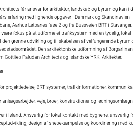
rchitects får ansvar for arkitektur, landskab og byrum og kan i 
rs erfaring med lignende opgaver i Danmark og Skandinavien –
ane, Aarhus Letbanes fase 2 og fra Bussveien BRT i Stavanger.
r være fokus på at udforme et trafiksystem med en tydelig, lokal i
til den grønne udvikling og til skabelsen af velfungerende byrum
ovedstadsområdet. Den arkitektoniske udformning af Borgarlinan v
 Gottlieb Paludan Architects og islandske YRKI Arkitekter.
na
or projektledelse, BRT systemer, trafikinformationer, kommunika
r anlægsarbejder, veje, broer, konstruktioner og ledningsomlægn
er i Island. Ansvarlig for lokal kontakt med bygherre, ansvarlig f
ceptudvikling, design af snebekæmpelse og koordinering med k