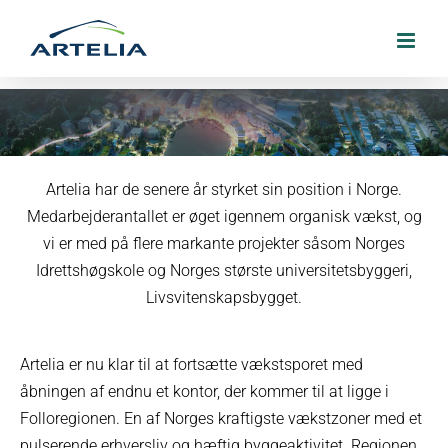
Skip
to
content
Artelia har de senere år styrket sin position i Norge.
Artelia åbner endnu et kontor i Norge
Medarbejderantallet er øget igennem organisk vækst, og
vi er med på flere markante projekter såsom Norges
13. januar 2017
Idrettshøgskole og Norges største universitetsbyggeri,
Livsvitenskapsbygget.
Artelia er nu klar til at fortsætte vækstsporet med
åbningen af endnu et kontor, der kommer til at ligge i
Folloregionen. En af Norges kraftigste vækstzoner med et
pulserende erhversliv og hæftig byggeaktivitet. Regionen