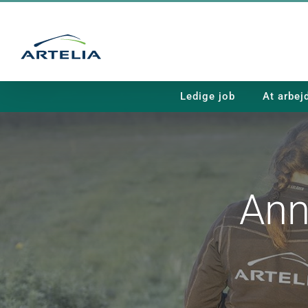
Skip
to
content
Ledige job
At arbej
Ann