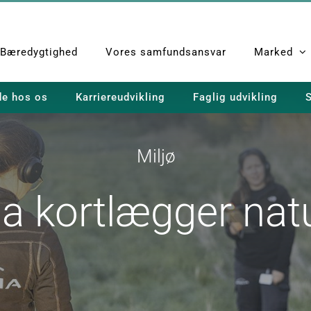
Bæredygtighed
Vores samfundsansvar
Marked
de hos os
Karriereudvikling
Faglig udvikling
S
Miljø
a kortlægger nat