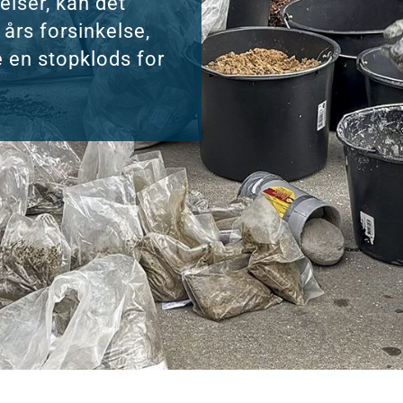
lser, kan det
 års forsinkelse,
e en stopklods for