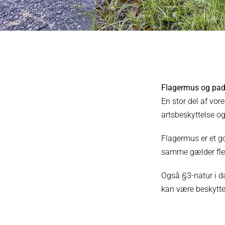
Flagermus og pad
En stor del af vo
artsbeskyttelse og
Flagermus er et go
samme gælder fler
Også §3-natur i da
kan være beskytted