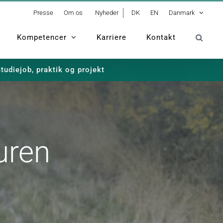
Presse
Om os
Nyheder
DK
EN
Danmark
Kompetencer
Karriere
Kontakt
tudiejob, praktik og projekt
uren