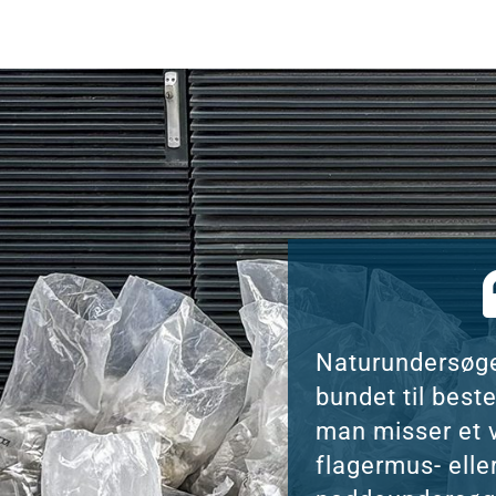
Naturundersøge
bundet til bes
man misser et v
flagermus- elle