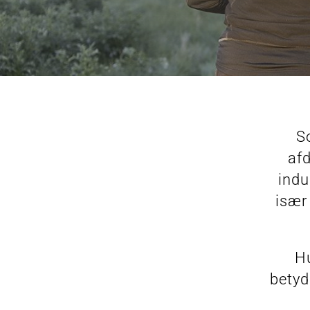
S
afd
indu
især
Hu
betyd