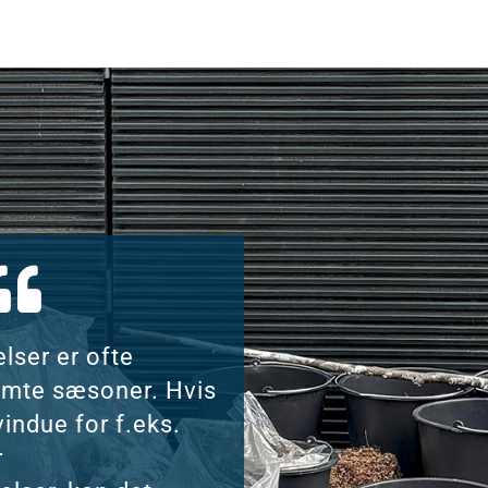
lser er ofte
temte sæsoner. Hvis
indue for f.eks.
r