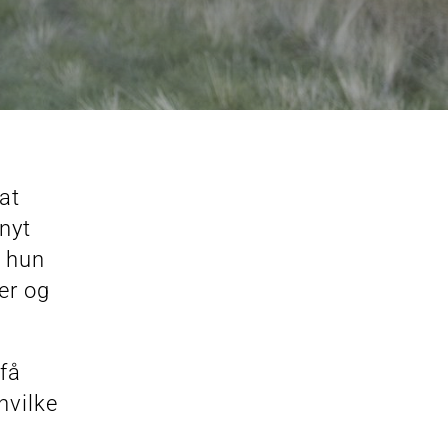
at
 nyt
r hun
er og
 få
hvilke