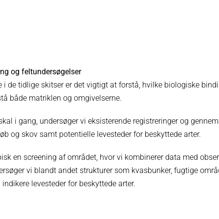
ng og feltundersøgelser
 i de tidlige skitser er det vigtigt at forstå, hvilke biologiske bind
stå både matriklen og omgivelserne.
 skal i gang, undersøger vi eksisterende registreringer og genne
b og skov samt potentielle levesteder for beskyttede arter.
ypisk en screening af området, hvor vi kombinerer data med obser
ndersøger vi blandt andet strukturer som kvasbunker, fugtige omr
 indikere levesteder for beskyttede arter.