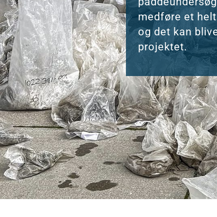
paddeundersøge
medføre et helt
og det kan bliv
projektet.