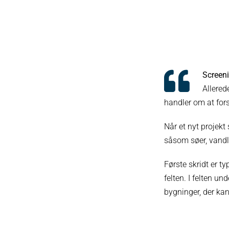
Screeni
Allerede
handler om at for
Når et nyt projekt
såsom søer, vandlø
Første skridt er t
felten. I felten u
bygninger, der kan