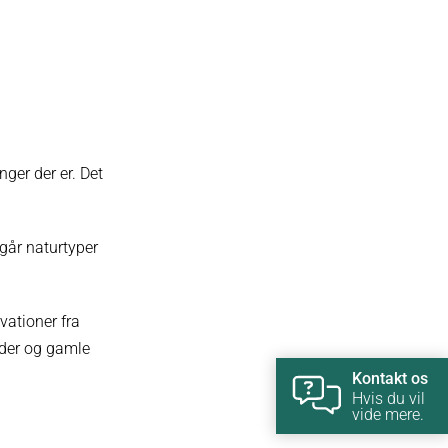
inger der er. Det
mgår naturtyper
vationer fra
åder og gamle
Kontakt os
Hvis du vil
vide mere.