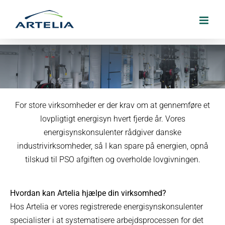
Skip
to
content
Det lovpligtige energisyn – og din vej til
For store virksomheder er der krav om at gennemføre et
nye driftsbesparelser
lovpligtigt energisyn hvert fjerde år. Vores
energisynskonsulenter rådgiver danske
24. oktober 2019
industrivirksomheder, så I kan spare på energien, opnå
tilskud til PSO afgiften og overholde lovgivningen.
Hvordan kan Artelia hjælpe din virksomhed?
Hos Artelia er vores registrerede energisynskonsulenter
specialister i at systematisere arbejdsprocessen for det