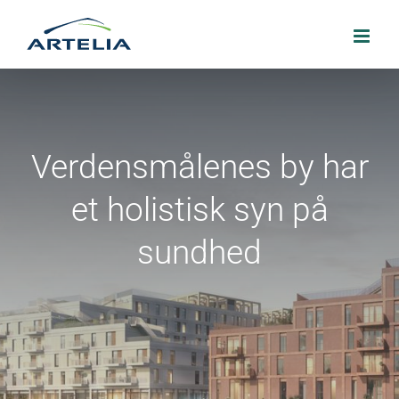
Skip
to
content
Verdensmålenes by har
et holistisk syn på
sundhed