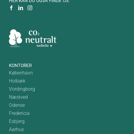
HER KAN DU OGSÅ FINDE OS:
KONTORER
København
Holbæk
Vordingborg
Næstved
Odense
Fredericia
Esbjerg
Aarhus