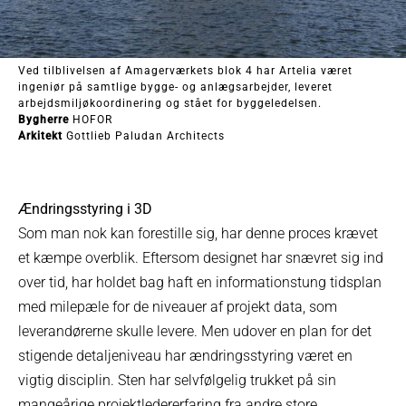
Ved tilblivelsen af Amagerværkets blok 4 har Artelia været
ingeniør på samtlige bygge- og anlægsarbejder, leveret
arbejdsmiljøkoordinering og stået for byggeledelsen.
Bygherre
HOFOR
Arkitekt
Gottlieb Paludan Architects
Ændringsstyring i 3D
Som man nok kan forestille sig, har denne proces krævet
et kæmpe overblik. Eftersom designet har snævret sig ind
over tid, har holdet bag haft en informationstung tidsplan
med milepæle for de niveauer af projekt data, som
leverandørerne skulle levere. Men udover en plan for det
stigende detaljeniveau har ændringsstyring været en
vigtig disciplin. Sten har selvfølgelig trukket på sin
mangeårige projektledererfaring fra andre store