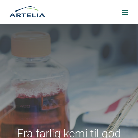
Skip
to
content
Fra farlig kemi til god