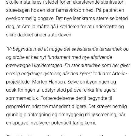
skulle installeres i stedet for en eksisterende sterilisator i
stueetagen hos en stor farmavirksomhed. På papiret en
overkommelig opgave. Det nye isenkrams størrelse betød
dog, at Artelia måtte gå i kælderen for at understøtte og
sikre dækket under autoklaven.
”Vi begyndte med at hugge det eksisterende terrændæk op
og støbe et helt nyt fundament med nye afstivende
bærevægge i kælderetagen. En stor autoklave som her giver
nemlig betydelige rystelser, når den kører,”
forklarer Artelia-
projektleder Morten Hansen. Selve ombygningen og
udskiftningen af udstyr stod på over cirka fire ugers
sommernedluk. Forberedelserne dertil begyndte til
gengæld mindst tre måneder tidligere. Det kræver nemlig
grundig planlægning og omhyggelig miljøscreening, når
en opgave involverer potentielt farlig kemi.