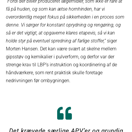
”Fordi der bliver produceret lægemidler, som ikke er rare at
få på huden, og som kan ætse hornhinden, har vi
overordentlig meget fokus på sikkerheden i en proces som
denne. Vi sørger for konstant oprydning og rengøring, og
så er det vigtigt, at opgaverne klares etapevis, så vi kan
holde styr på eventuel spredning af farlige stoffer,”
siger
Morten Hansen. Det kan være svært at skelne mellem
gipsstøv og kemikalier i pulverform, og derfor var der
strenge krav til LBP’s instruktion og koordinering af de
håndværkere, som rent praktisk skulle foretage
nedrivningen før ombygningen.
Det krævede særlige APV’er og grundig